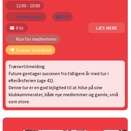
12:00 - 10:00
Lisebergsbyn
8/8
0 kr.
LÆS MERE
Kun for medlemmer
Kræver invitation
Trænertilmelding
Future gentager succesen fra tidligere år med tur i
efterårsferien (uge 42).
Denne tur er en god lejlighed til at hilse på sine
klubkammerater, både nye medlemmer og gamle, små
som store.
Introduktionsdag børn/unge