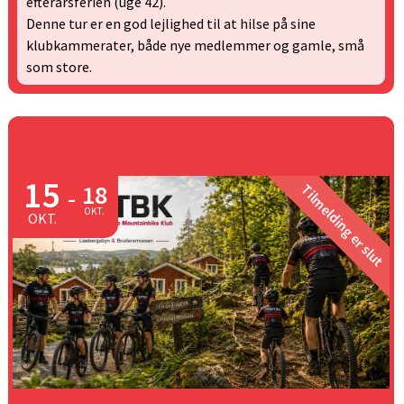
efterårsferien (uge 42).
Denne tur er en god lejlighed til at hilse på sine
klubkammerater, både nye medlemmer og gamle, små
som store.
Trænertilmelding - Efterårstur i uke 42 til
Gøteborg
15
18
Tilmelding er slut
-
OKT.
OKT.