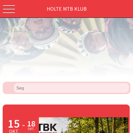
HOLTE MTB KLUB
Efterårstur i uke 42 til Gøteborg
15
18
-
OKT.
OKT.