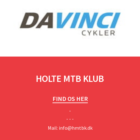
HOLTE MTB KLUB
FIND OS HER
-
- - -
Mail:
info@hmtbk.dk