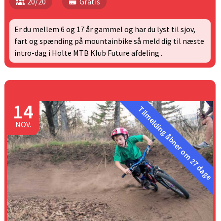
20/20
Gratis
Er du mellem 6 og 17 år gammel og har du lyst til sjov,
fart og spænding på mountainbike så meld dig til næste
intro-dag i Holte MTB Klub Future afdeling .
Introduktionsdag børn/unge
14
Tilmelding åbner om 27 dage
NOV.