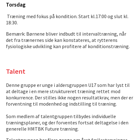
Torsdag
Træning med fokus på kondition. Start kl.17:00 og slut kl.
18:30.
Bemærk: Børnene bliver indbudt til intervaltræning, når
det fra trænernes side kan konstateres, at rytterens
fysiologiske udvikling kan profitere af konditionstræning.
Talent
Denne gruppe er unge i aldersgruppen U17 som har lyst til
at deltage i en mere struktureret træning rettet mod
konkurrence. Der stilles ikke nogen resultatkrav, men der er
forventning til modenhed og indstilling til træning.
Som medlem af talentgruppen tilbydes individuelle
træningsplaner, og der forventes fortsat deltagelse i den
generelle HMTBK Future træning.
Talentgruppen har flere gange om året fællestræninger