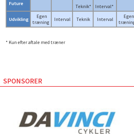
Future
Teknik*
Interval*
Egen
Egen
Udvikling
Interval
Teknik
Interval
træning
trænin
* Kun efter aftale med træner
SPONSORER