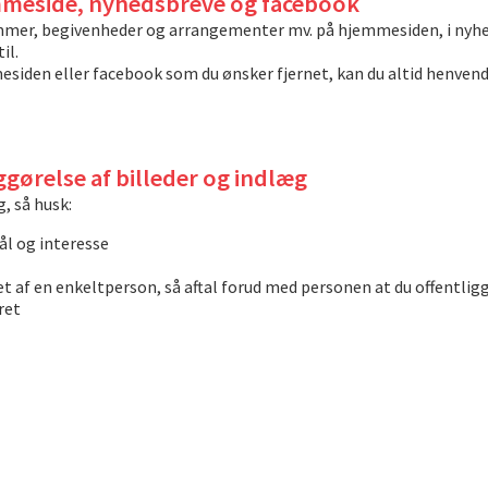
emmeside, nyhedsbreve og facebook
mmer, begivenheder og arrangementer mv. på hjemmesiden, i nyhe
il.
den eller facebook som du ønsker fjernet, kan du altid henvende 
ørelse af billeder og indlæg
, så husk:
ål og interesse
æt af en enkeltperson, så aftal forud med personen at du offentlig
ret