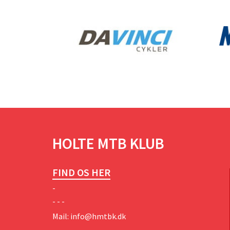
HOLTE MTB KLUB
FIND OS HER
-
- - -
Mail:
info@hmtbk.dk