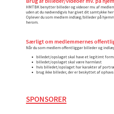
Brug af billeder/videoer mv. på hj
HMTBK benytter billeder og videoer mv. af medle
uden at du nødvendigvis har givet dit samtykke hert
Oplever du som medlem indlæg/billeder på hjemmesi
herom.
Særligt om medlemmernes offentligg
Når du som medlem offentliggør billeder og indlæg
billedet/opslaget skal have et legitimt form
billedet/opslaget skal være harmløst
hvis billedet/opslaget har karakter af portr
brug ikke billeder, der er beskyttet af ophavs
SPONSORER