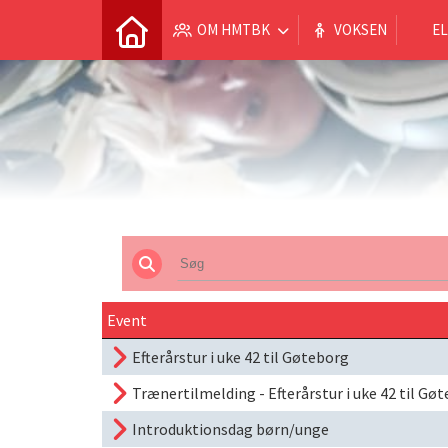
OM HMTBK
VOKSEN
EL
Event
Efterårstur i uke 42 til Gøteborg
Trænertilmelding - Efterårstur i uke 42 til Gø
Introduktionsdag børn/unge