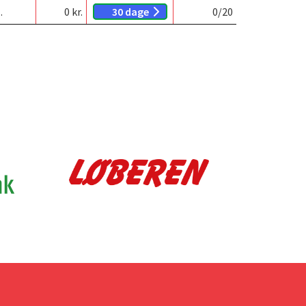
 Stadion
0
kr.
30 dage
0
/20