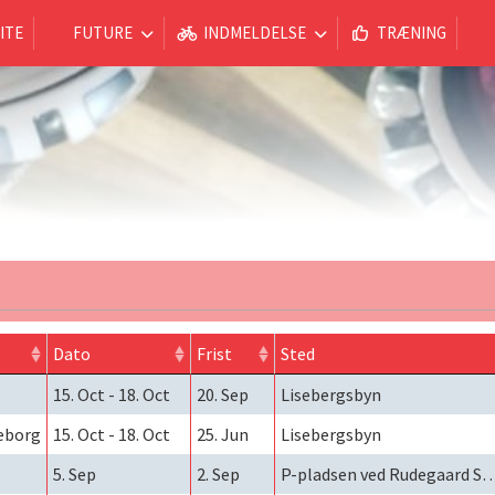
ITE
FUTURE
INDMELDELSE
TRÆNING
Dato
Frist
Sted
15. Oct
-
18. Oct
20. Sep
Lisebergsbyn
teborg
15. Oct
-
18. Oct
25. Jun
Lisebergsbyn
5. Sep
2. Sep
P-pladsen ved Rudegaard