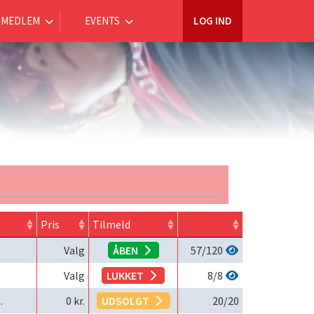
MEDLEM
EVENTS
LOG IND
Pris
Tilmeld
Valg
ÅBEN
57
/120
Valg
LUKKET
8
/8
 Stadion
0
kr.
UDSOLGT
20
/20