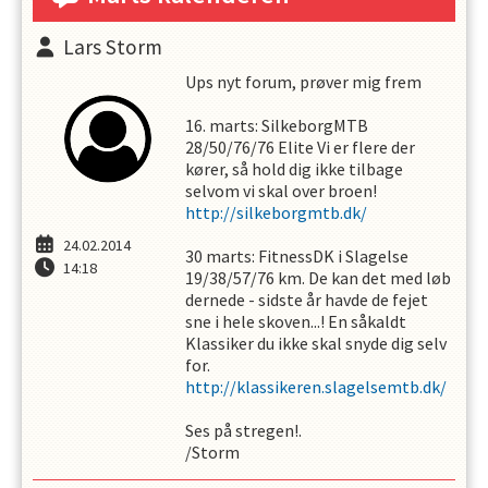
Lars Storm
Ups nyt forum, prøver mig frem
16. marts: SilkeborgMTB
28/50/76/76 Elite Vi er flere der
kører, så hold dig ikke tilbage
selvom vi skal over broen!
http://silkeborgmtb.dk/
24.02.2014
30 marts: FitnessDK i Slagelse
14:18
19/38/57/76 km. De kan det med løb
dernede - sidste år havde de fejet
sne i hele skoven...! En såkaldt
Klassiker du ikke skal snyde dig selv
for.
http://klassikeren.slagelsemtb.dk/
Ses på stregen!.
/Storm