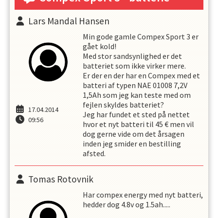
Lars Mandal Hansen
Min gode gamle Compex Sport 3 er
gået kold!
Med stor sandsynlighed er det
batteriet som ikke virker mere.
Er der en der har en Compex med et
batteri af typen NAE 01008 7,2V
1,5Ah som jeg kan teste med om
fejlen skyldes batteriet?
17.04.2014
Jeg har fundet et sted på nettet
09:56
hvor et nyt batteri til 45 € men vil
dog gerne vide om det årsagen
inden jeg smider en bestilling
afsted.
Tomas Rotovnik
Har compex energy med nyt batteri,
hedder dog 4.8v og 1.5ah.....