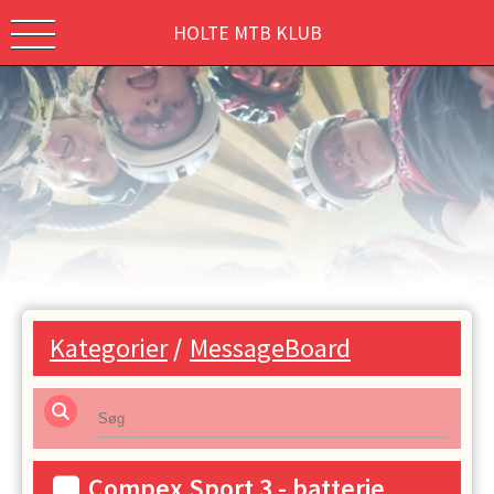
HOLTE MTB KLUB
Kategorier
/
MessageBoard
Compex Sport 3 - batterie