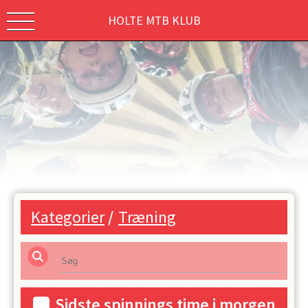
HOLTE MTB KLUB
Kategorier
/
Træning
Sidste spinnings time i morgen