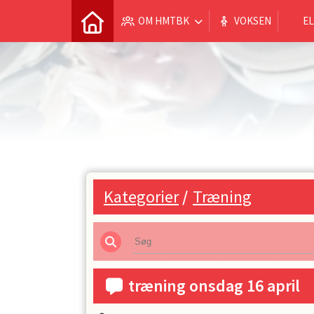
OM HMTBK
VOKSEN
EL
Kategorier
/
Træning
træning onsdag 16 april