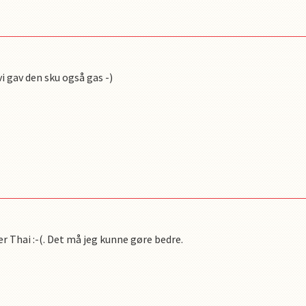
i gav den sku også gas -)
ter Thai :-(. Det må jeg kunne gøre bedre.