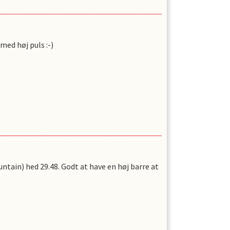
med høj puls :-)
untain) hed 29.48. Godt at have en høj barre at