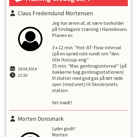
Claus Fredenslund Mortensen
Jeg har æren af, at være tovholder
på tirsdagens træning i Hareskoven.
Planen er:
3 x 12 min. "Hot-AT-flow-interval
(på en sprød rute rundt om "den
lille Hotcup-eng"
15 min. "Max. genbrugsinterval" (på
28.04.2014
bakkerne bag genbrugsstationen)
22:30
Vi slutter med god gas på det røde
spor (mod uret) til Skovbrynets
station.
Vel mødt!
Morten Donsmark
Lyder godt!
Morten