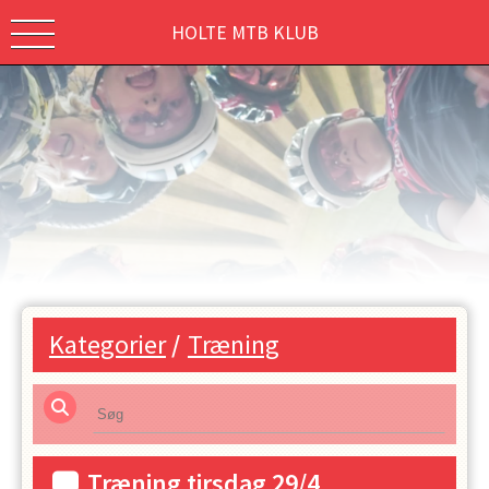
HOLTE MTB KLUB
Kategorier
/
Træning
Træning tirsdag 29/4