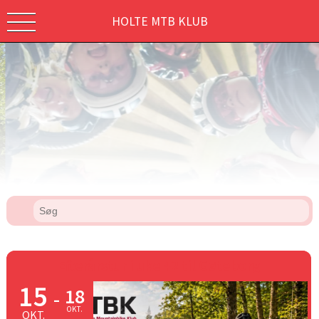
HOLTE MTB KLUB
Efterårstur i uke 42 til Gøteborg
15
18
-
OKT.
OKT.