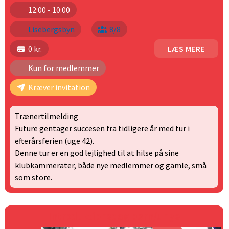
12:00 - 10:00
Lisebergsbyn
8/8
0 kr.
LÆS MERE
Kun for medlemmer
Kræver invitation
Trænertilmelding
Future gentager succesen fra tidligere år med tur i
efterårsferien (uge 42).
Denne tur er en god lejlighed til at hilse på sine
klubkammerater, både nye medlemmer og gamle, små
som store.
Introduktionsdag børn/unge