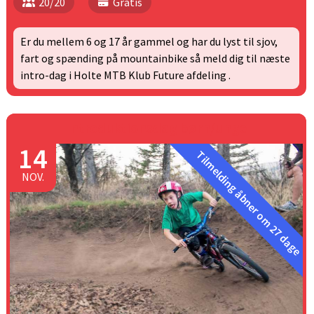
20/20
Gratis
Er du mellem 6 og 17 år gammel og har du lyst til sjov,
fart og spænding på mountainbike så meld dig til næste
intro-dag i Holte MTB Klub Future afdeling .
Introduktionsdag børn/unge
14
Tilmelding åbner om 27 dage
NOV.