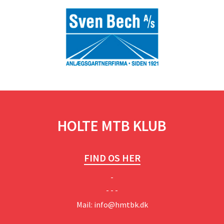
HOLTE MTB KLUB
FIND OS HER
-
- - -
Mail:
info@hmtbk.dk