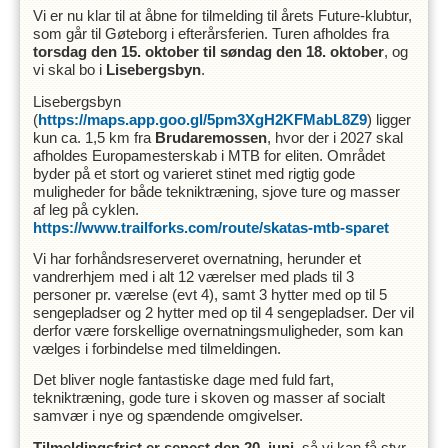
Vi er nu klar til at åbne for tilmelding til årets Future-klubtur,
som går til Gøteborg i efterårsferien. Turen afholdes fra
torsdag den 15. oktober til søndag den 18. oktober
, og
vi skal bo i
Lisebergsbyn
.
Lisebergsbyn
(
https://maps.app.goo.gl/5pm3XgH2KFMabL8Z9
) ligger
kun ca. 1,5 km fra
Brudaremossen
, hvor der i 2027 skal
afholdes Europamesterskab i MTB for eliten. Området
byder på et stort og varieret stinet med rigtig gode
muligheder for både tekniktræning, sjove ture og masser
af leg på cyklen.
https://www.trailforks.com/route/skatas-mtb-sparet
Vi har forhåndsreserveret overnatning, herunder et
vandrerhjem med i alt 12 værelser med plads til 3
personer pr. værelse (evt 4), samt 3 hytter med op til 5
sengepladser og 2 hytter med op til 4 sengepladser. Der vil
derfor være forskellige overnatningsmuligheder, som kan
vælges i forbindelse med tilmeldingen.
Det bliver nogle fantastiske dage med fuld fart,
tekniktræning, gode ture i skoven og masser af socialt
samvær i nye og spændende omgivelser.
Tilmeldingsfrist er senest den 20. juni
, så vi kan få styr