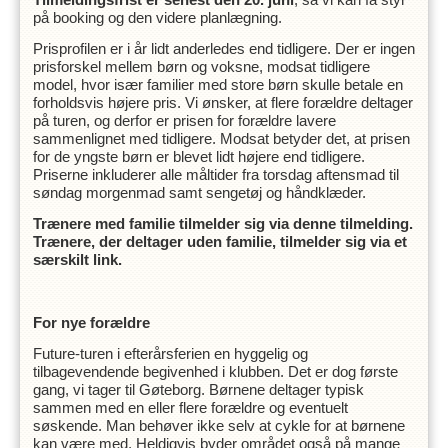
på booking og den videre planlægning.
Prisprofilen er i år lidt anderledes end tidligere. Der er ingen
prisforskel mellem børn og voksne, modsat tidligere
model, hvor især familier med store børn skulle betale en
forholdsvis højere pris. Vi ønsker, at flere forældre deltager
på turen, og derfor er prisen for forældre lavere
sammenlignet med tidligere. Modsat betyder det, at prisen
for de yngste børn er blevet lidt højere end tidligere.
Priserne inkluderer alle måltider fra torsdag aftensmad til
søndag morgenmad samt sengetøj og håndklæder.
Trænere med familie tilmelder sig via denne tilmelding.
Trænere, der deltager uden familie, tilmelder sig via et
særskilt link.
For nye forældre
Future-turen i efterårsferien en hyggelig og
tilbagevendende begivenhed i klubben. Det er dog første
gang, vi tager til Gøteborg. Børnene deltager typisk
sammen med en eller flere forældre og eventuelt
søskende. Man behøver ikke selv at cykle for at børnene
kan være med. Heldigvis byder området også på mange