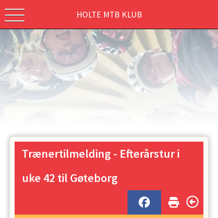
HOLTE MTB KLUB
Trænertilmelding - Efterårstur i
uke 42 til Gøteborg